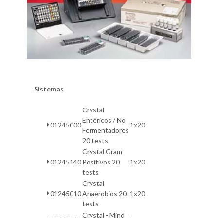
Sistemas
Crystal
Entéricos / No
01245000
1x20
Fermentadores
20 tests
Crystal Gram
01245140
Positivos 20
1x20
tests
Crystal
01245010
Anaerobios 20
1x20
tests
Crystal - Mind