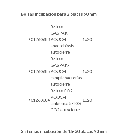
Bolsas incubación para 2 placas 90 mm
Bolsas
GASPAK-
01260683
POUCH
1x20
anaerobiosis
autocierre
Bolsas
GASPAK-
01260685
POUCH
1x20
campilobacterias
autocierre
Bolsas CO2
POUCH
01260684
1x20
ambiente 5-10%
CO2 autocierre
Sistemas incubación de 15-30 placas 90 mm